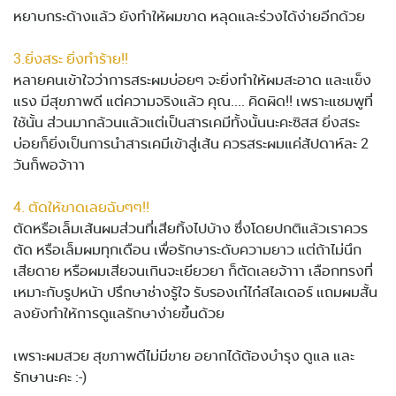
หยาบกระด้างแล้ว ยังทำให้ผมขาด หลุดและร่วงได้ง่ายอีกด้วย
3.ยิ่งสระ ยิ่งทำร้าย!!
หลายคนเข้าใจว่าการสระผมบ่อยๆ จะยิ่งทำให้ผมสะอาด และแข็ง
แรง มีสุขภาพดี แต่ความจริงแล้ว คุณ.... คิดผิด!! เพราะแชมพูที่
ใช้นั้น ส่วนมากล้วนแล้วแต่เป็นสารเคมีทั้งนั้นนะคะซิสส ยิ่งสระ
บ่อยก็ยิ่งเป็นการนำสารเคมีเข้าสู่เส้น ควรสระผมแค่สัปดาห์ละ 2
วันก็พอจ้าาา
4. ตัดให้ขาดเลยฉับๆๆ!!
ตัดหรือเล็มเส้นผมส่วนที่เสียทิ้งไปบ้าง ซึ่งโดยปกติแล้วเราควร
ตัด หรือเล็มผมทุกเดือน เพื่อรักษาระดับความยาว แต่ถ้าไม่นึก
เสียดาย หรือผมเสียจนเกินจะเยียวยา ก็ตัดเลยจ้าาา เลือกทรงที่
เหมาะกับรูปหน้า ปรึกษาช่างรู้ใจ รับรองเก๋ไก๋สไลเดอร์ แถมผมสั้น
ลงยังทำให้การดูแลรักษาง่ายขึ้นด้วย
เพราะผมสวย สุขภาพดีไม่มีขาย อยากได้ต้องบำรุง ดูแล และ
รักษานะคะ :-)