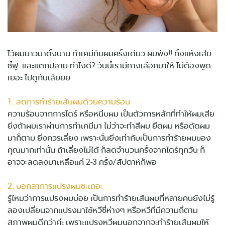
ไว้ผมยาวมาตั้งนาน ทำเคมีกับผมครั้งเดียว ผมพัง!! ทั้งแห้งเสีย
ชี้ฟู และแตกปลาย ทำไงดี? วันนี้เรามีทางเลือกมาให้ ไม่ต้องพูด
เยอะ ไปดูกันเล้ยยย
1. ลดการทำร้ายเส้นผมด้วยความร้อน
ความร้อนจากการไดร์ หรือหนีบผม เป็นตัวการหลักที่ทำให้ผมเสีย
ยิ่งถ้าผมเราผ่านการทำเคมีมา ไม่ว่าจะทำสีผม ยืดผม หรือดัดผม
มาก็ตาม ยิ่งควรเลี่ยง เพราะนั่นยิ่งเท่ากับเป็นการทำร้ายผมของ
คุณมากเท่านั้น ถ้าเลี่ยงไม่ได้ ก็ลดจำนวนครั้งจากไดร์ทุกวัน ก็
อาจจะลดลงมาเหลือแค่ 2-3 ครั้ง/สัปดาห์ก็พอ
2. บอกลาการแปรงผมซะเถอะ
รู้ไหมว่าการแปรงผมบ่อย เป็นการทำร้ายเส้นผมที่หลายคนยังไม่รู้
ลองเปลี่ยนจากแปรงมาใช้หวีซี่ห่างๆ หรือหวีที่มีความถี่ตาม
สภาพผมดีกว่าค่ะ เพราะแปรงหวีผมนอกจากจะทำร้ายเส้นผมให้