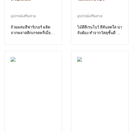
อุปกรณ์เสริมสวย
อุปกรณ์เสริมสวย
ถ้วยผสมสีฟาร์เกอร์ ผลิต
ไม้ตีสีเรนโบว์ สีสันสดใส น่า
จากพลาสติกเกรดพรีเมี่ยม
จับต้อง ทำจากวัสดุชั้นดี มี
เหนียว ทนทาน ทำความ
ความทนทาน จับถนัดมือ
สะอาดง่าย สีสันสดใส