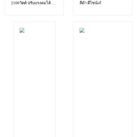
2100วัตต์ ปรับแรงลมได้ 2
สีดำ ดีไซน์เก๋
ระดับ ผมแห้งเร็วยิ่งขึ้น ตัว
เครื่องทนทาน จับถนัดมือ
ปรับสภาพผมด้วยไอออน
ป้องกันไฟฟ้าสถิต เพื่อ
เส้นผมเงางาม ไม่ชี้ฟู