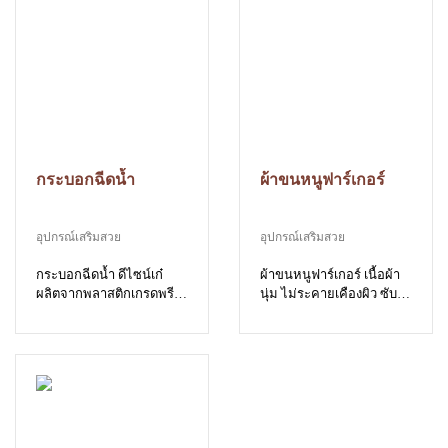
กระบอกฉีดน้ำ
ผ้าขนหนูฟาร์เกอร์
อุปกรณ์เสริมสวย
อุปกรณ์เสริมสวย
กระบอกฉีดน้ำ ดีไซน์เก๋
ผ้าขนหนูฟาร์เกอร์ เนื้อผ้า
ผลิตจากพลาสติกเกรดพรีเมี่
นุ่ม ไม่ระคายเคืองผิว ซับ
ยม ทนทาน หัวฉีดปรับปิด-
น้ำได้ดี เส้นใยเหนียวนุ่ม ทอ
เปิดได้ กระจายละอองน้ำได้
ประณีต ไม่หลุดลุ่ยง่าย
ดี