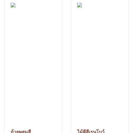
ถ้วยผสมสี
ไม้ตีสีเรนโบว์