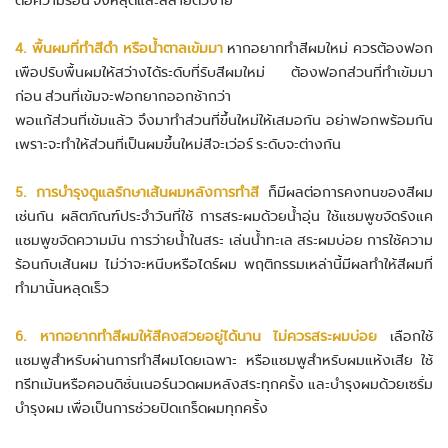
4. พื้นผมที่ทำสีดำ หรือนํ้าตาลเข้มมา
หากอยากทำสีผมใหม่ ควรต้องฟอก
เพือปรับพื้นผมให้สว่างได้ระดับที่รับสีผมใหม่ ต้องฟอกส่วนที่ทำเข้มมา
ก่อน ส่วนที่เข้มจะฟอกยากออกช้ากว่า
พอแก้ส่วนที่เข้มแล้ว จึงมาทำส่วนที่ขึ้นใหม่ให้เสมอกัน อย่าฟอกพร้อมกัน
เพราะจะทำให้ส่วนที่เป็นผมขึ้นใหม่สีจะเว่อร์ ระดับจะต่างกัน
5. การบำรุงดูแลรักษาเส้นผมหลังการทำสี
ก็มีผลต่อการคงทนของสีผม
เช่นกัน ผลิตภัณฑ์ประจำวันที่ใช้ การสระผมด้วยนํ้าอุ่น ใช้แชมพูขจัดรังแค
แชมพูขจัดความมัน การว่ายนํ้าในสระ เล่นนํ้าทะเล สระผมบ่อย การใช้ความ
ร้อนกับเส้นผม ไม่ว่าจะหนีบหรือไดร์ผม พฤติกรรมเหล่านี้มีผลทำให้สีผมที่
ทำมานั้นหลุดเร็ว
6. หากอยากทำสีผมให้สีคงสวยอยู่ได้นาน ไม่ควรสระผมบ่อย
เลือกใช้
แชมพูสำหรับผ่านการทำสีผมโดยเฉพาะ หรือแชมพูสำหรับผมแห้งเสีย ใช้
ทรีทเม้นหรือคอนดิชั่นเนอร์นวดผมหลังสระทุกครั้ง และบำรุงผมด้วยเซรั่ม
บำรุงผม เพื่อเป็นการช่วยปิดเกร็ดผมทุกครั้ง