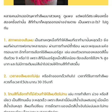
หลายคนมักเจอปัญหาทำสีผมมาสวยหรู ดูแพง แต่พอได้สระเพียงครั้ง
สองครั้งเท่านั้น สีที่ทำมาก็หลุดออกอย่างง่ายดาย เป็นเพราะอะไร? ไปดู
กัน
1. สภาพของเส้นผม
เป็นสาเหตุหนึ่งที่ทำให้สีผมที่เราทำมานั้นหลุดเร็ว ยิ่ง
ผมที่ผ่านการฟอกมาหลายรอบ ผ่านการทำเคมีซํ้าซ้อน ผมจะพลุนและแห้ง
กรอบมาก อีกทั้งการเลือกใช้สีผมเบอร์สูง เช่น เลขตัวแรกของหลอดสีขึ้น
ต้นด้วย 9 หรือ10 เพราะสีที่มีเบอร์สูงเม็ดสียิ่งน้อย ต้องเลือกใช้ไฮฯ % สูง
มาก และไม่มีการเติมแม่สีเข้าไปช่วยให้โทนสีที่ทำสดขึ้น
2. เวลาลงสีผมลงไม่ชุ่ม
หรือล้างออกเร็วเกินไป เวลาที่ดีในการทำสีผม
ควรทิ้งเวลาไว้ประมาณ 30-35นาที
3. โทนสีที่เลือกทำก็มีส่วนทำให้สีผมติดไม่ทน
เช่น การทำสีเทา ม่วง หรือสี
เขียว เป็นสีโทนเย็น จะหลุดเร็ว เพราะสีเหล่านี้มีแม่สีนํ้าเงินผสมอยู่ เมื่อเม็ด
สีนํ้าเงินหลุด สีผมก็เปลี่ยน การยึดเกาะของเม็ดสีนํ้าเงินไม่แน่นและไม่ทน
ต่อความร้อน จึงหลุดและสลายตัวง่าย