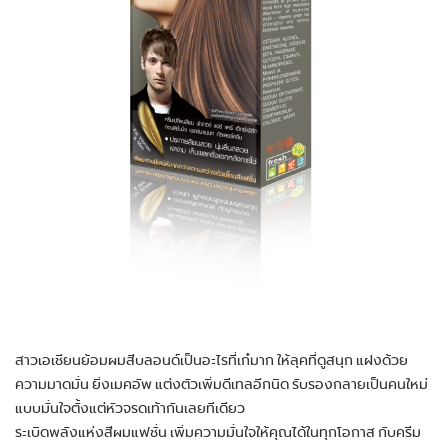
สาวเอเชียนย้อมผมสีบลอนด์เป็นอะไรที่เก๋มาก ให้ลุคที่ดูสนุก แฝงด้วย
ความมาดมั่น ยิ่งเมคอัพ แต่งตัวเพิ่มดีเทลอีกนิด รับรองกลายเป็นคนใหม่
แบบมั่นใจตั้งแต่หัวจรดเท้ากันเลยทีเดียว
ระเบิดพลังแห่งสีผมแฟชั่น เพิ่มความมั่นใจให้คุณได้ในทุกโอกาส กับครีม