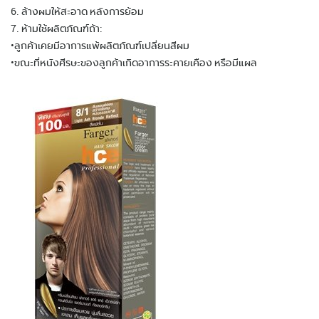
6. ล้างผมให้สะอาด หลังการย้อม
7. ห้ามใช้ผลิตภัณฑ์ถ้า:
•ลูกค้าเคยมีอาการแพ้ผลิตภัณฑ์เปลี่ยนสีผม
•ขณะที่หนังศีรษะของลูกค้าเกิดอาการระคายเคือง หรือมีแผล