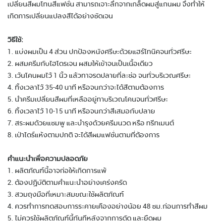
เปลี่ยนสีผมโทนสีแฟชั่น สามารถเจาะลึกจากเกล็ดผมสู่แกนผม จึงทำให้
เกิดการเปลี่ยนแปลงสีได้อย่างชัดเจน
วิธีใช้:
1. แบ่งผมเป็น 4 ส่วน ปกป้องหนังศรีษะด้วยแฮร์โทนิคจนทั่วศรีษะ
2. ผสมครีมกับไฮโดรเจน ผสมให้เข้าจนเป็นเนื้อเดียว
3. เว้นโคนผมไว้ 1 นิ้ว แล้วทาจรดปลายที่ละช่อ จนทั่วบริเวณศรีษะ
4. ทิ้งเวลาไว้ 35-40 นาที หรือจนกว่าจะได้สีตามต้องการ
5. นำครีมเปลี่ยนสีผมที่เหลืออยู่ทาบริเวณโคนจนทั่วศรีษะ
6. ทิ้งเวลาไว้ 10-15 นาที หรือจนกว่าสีเสมอกับปลาย
7. สระผมด้วยแชมพู และบำรุงด้วยครีมนวด หรือ ทรีทเมนต์
8. เป่าไดร์แห้งตามปกติ จะได้สีผมแฟชั่นตามที่ต้องการ
คำแนะนำเพื่อความปลอดภัย
1. ผลิตภัณฑ์นี้อาจก่อให้เกิดการแพ้
2. ต้องปฏิบัติตามคำแนะนำอย่างเคร่งครัด
3. สวมถุงมือที่เหมาะสมขณะใช้ผลิตภัณฑ์
4. ควรทำการทดสอบการระคายเคืองอย่างน้อย 48 ชม.ก่อนการทำสีผม
5. ไม่ควรใช้ผลิตภัณฑ์นี้ทันทีหลังจากการดัด และยืดผม