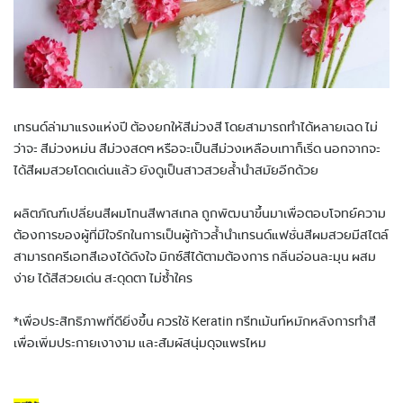
เทรนด์ล่ามาแรงแห่งปี ต้องยกให้สีม่วงสี โดยสามารถทำได้หลายเฉด ไม่
ว่าจะ สีม่วงหม่น สีม่วงสดๆ หรือจะเป็นสีม่วงเหลือบเทาก็เริ่ด นอกจากจะ
ได้สีผมสวยโดดเด่นแล้ว ยังดูเป็นสาวสวยล้ำนำสมัยอีกด้วย
ผลิตภัณฑ์เปลี่ยนสีผมโทนสีพาสเทล ถูกพัฒนาขึ้นมาเพื่อตอบโจทย์ความ
ต้องการของผู้ที่มีใจรักในการเป็นผู้ก้าวล้ำนำเทรนด์แฟชั่นสีผมสวยมีสไตล์
สามารถครีเอทสีเองได้ดังใจ มิกซ์สีได้ตามต้องการ กลิ่นอ่อนละมุน ผสม
ง่าย ได้สีสวยเด่น สะดุดตา ไม่ซ้ำใคร
*เพื่อประสิทธิภาพที่ดียิ่งขึ้น ควรใช้ Keratin ทรีทเม้นท์หมักหลังการทำสี
เพื่อเพิ่มประกายเงางาม และสัมผัสนุ่มดุจแพรไหม