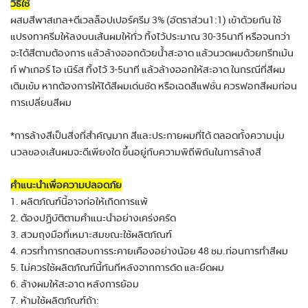
วิธีใช้
ผสมสีพาสเทล+ดีเวลล็อปเปอร์ครีม 3% (อัตราส่วน1:1) เข้าด้วยกัน ใช้
แปรงทาครีมให้ลงบนเส้นผมให้ทั่ว ทิ้งไว้ประมาณ 30-35นาที หรือจนกว่า
จะได้สีตามต้องการ แล้วล้างออกด้วยน้ำสะอาด แล้วนวดผมด้วยทรีทเม้น
ท์ ฟาเกอร์ โอ เนิร์ส ทิ้งไว้ 3-5นาที แล้วล้างออกให้สะอาด ในกรณีที่สีผม
เดิมเข้ม หากต้องการให้ได้สีผมเด่นชัด หรือเฉดสีแฟชั่น ควรฟอกสีผมก่อน
การเปลี่ยนสีผม
*การล้างสีเป็นสิ่งที่สำคัญมาก สีและประกายผมที่ได้ ตลอดทั้งความนุ่ม
นวลของเส้นผมจะดีเพียงใด ขึ้นอยู่กับความพิถีพิถันในการล้างสี
คำแนะนำเพื่อความปลอดภัย
1. ผลิตภัณฑ์นี้อาจก่อให้เกิดการแพ้
2. ต้องปฏิบัติตามคำแนะนำอย่างเคร่งครัด
3. สวมถุงมือที่เหมาะสมขณะใช้ผลิตภัณฑ์
4. ควรทำการทดสอบการระคายเคืองอย่างน้อย 48 ชม.ก่อนการทำสีผม
5. ไม่ควรใช้ผลิตภัณฑ์นี้ทันทีหลังจากการดัด และยืดผม
6. ล้างผมให้สะอาด หลังการย้อม
7. ห้ามใช้ผลิตภัณฑ์ถ้า: