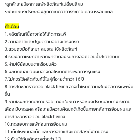
•ลูกค้าเคยมีอาการแพ้ผลิตภัณฑ์เปลี่ยนสีผม
•ขณะที่หนังศีรษะของลูกค้าเกิดอาการระคายเคือง หรือมีแผล
คำเตือน
1.ผลิตภัณฑ์นี้อาจก่อให้เกิดการแพ้
2.อ่านฉลากและปฏิบัติตามอย่างเคร่งครัด
3.สวมถุงมือที่เหมาะสมขณะใช้ผลิตภัณฑ์
4.ระวังอย่าให้เข้าตา หากเข้าตาต้องรีบล้างออกด้วยน้ำสะอาดทันที
5.ห้ามใช้ย้อมขนตาหรือขนคิ้ว
6.ผลิตภัณฑ์ย้อมผมอาจก่อให้เกิดการแพ้อย่างรุนแรง
7.ไม่ควรใช้ผลิตภัณฑ์นี้ในผู้ที่อายุต่ำกว่า 16 ปี
8.การสักชั่วคราวด้วย black henna อาจทำให้มีความเสี่ยงต่อการแพ้เพิ่ม
ขึ้น
9.ห้ามใช้ผลิตภัณฑ์ถ้ามีรอยแดงที่ใบหน้า หรือหนังศีรษะบอบบาง ระคาย
เคือง มีบาดแผล หรือเคยมีความผิดปกติเกิดขึ้นภายหลังการย้อมผม และ
การสักชั่วคราว ด้วย black henna
10.ทดสอบการแพ้ก่อนการย้อมผม
11.เก็บให้พ้นมือเด็ก และห่างจากแสงแดดส่องถึงโดยตรง
12.ห้ามใช้กับเด็กอายุต่ำกว่า 3 ปี