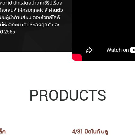
ะอาโป นักแสดงนำจากซีรีย์เรื่อง
งเสน่ห์ ให้ครบทุกสไตล์ ผ่านตัว
ป็นผู้นำด้านสีผม ตอบโจทย์ไลฟ์
สน่ห์ของผม เสน่ห์ของคุณ” และ
ปี 2565
PRODUCTS
นท์ บลู
5/11 อีฟนิ่ง แชโดว