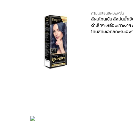
ครีมเปลี่ยนสีผมแฟชั่น
ครีมเปลี่ยนสี
สีผมโทนเข้ม สีหม่นน้ำเงินอม
สีผมโทนเข้มห
ดำเล็กๆ เหลือบเทาเบาๆ เป็น
โทนสีทีให้ม
โทนสีที่มีเอกลักษณ์เฉพาะ ให้
เพราะยังช่วย
ลุคสาวสวยคม มีเสน่ห์ มองดู
มองดูเป็นสา
น่าค้นหา สะกดสายตาคนมอง!!
ค้นหา เรียก
สะดุดตา แฝง
ในคราวเดีย
READ MORE
READ M