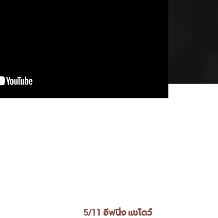
์
5/51 มัลเบอร์รี่ บลัช