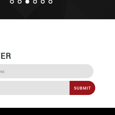
TER
SUBMIT