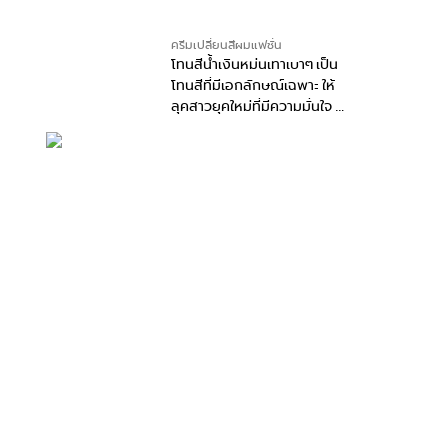
ครีมเปลี่ยนสีผมแฟชั่น
 เป็น
สีน้ำตาลอมแดงเล็กๆ ออก
ะ ให้
ม่วงเบาๆ เหมาะกับคนที่ต้อง
นใจ มี
การลุคเซ็กซี่เล็กๆ แอบซ่าส์
เบาๆ มีสไตล์เป็นของตัวเองใน
แบบที่ไม่ซ้ำใคร
READ MORE