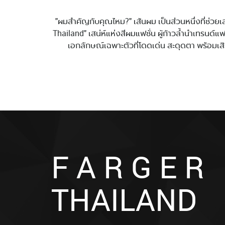
"ผมสำคัญกับคุณไหม?" เส้นผม เป็นส่วนหนึ่งที่ช่วยเ
Thailand" เสน่ห์แห่งสีผมแฟชั่น ผู้ก้าวล้ำนำเทรนด์แฟ
เอกลักษณ์เฉพาะตัวที่โดดเด่น สะดุดตา พร้อมเสิร
F A R G E R
THAILAND