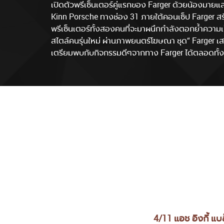
เปิดตัวพรีเซ็นเตอร์คู่แรกของ Farger ด้วยน้องมายแล
Kinn Porsche ทางช่อง 31 ภายใต้คอนเซ็ป Farger สร้า
พรีเซ็นเตอร์ทั้งสองคนที่จะมาผนึกกำลังตอกย้ำความเ
สไตล์คนรุ่นใหม่ ผ่านภาพยนตร์โฆษณา ชุด“ Farger เ
เตรียมพบกับกิจกรรมดีๆจากทาง Farger ได้ตลอดทั้ง
4/11 แอช อิงกี้ แบล็ค
4/81 มิดไ