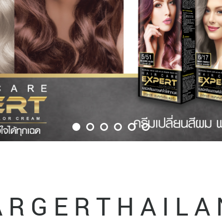
 R G E R T H A I L A