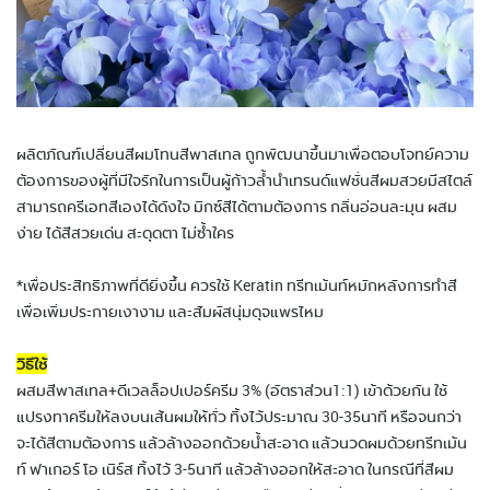
ผลิตภัณฑ์เปลี่ยนสีผมโทนสีพาสเทล ถูกพัฒนาขึ้นมาเพื่อตอบโจทย์ความ
ต้องการของผู้ที่มีใจรักในการเป็นผู้ก้าวล้ำนำเทรนด์แฟชั่นสีผมสวยมีสไตล์
สามารถครีเอทสีเองได้ดังใจ มิกซ์สีได้ตามต้องการ กลิ่นอ่อนละมุน ผสม
ง่าย ได้สีสวยเด่น สะดุดตา ไม่ซ้ำใคร
*เพื่อประสิทธิภาพที่ดียิ่งขึ้น ควรใช้ Keratin ทรีทเม้นท์หมักหลังการทำสี
เพื่อเพิ่มประกายเงางาม และสัมผัสนุ่มดุจแพรไหม
วิธีใช้
ผสมสีพาสเทล+ดีเวลล็อปเปอร์ครีม 3% (อัตราส่วน1:1) เข้าด้วยกัน ใช้
แปรงทาครีมให้ลงบนเส้นผมให้ทั่ว ทิ้งไว้ประมาณ 30-35นาที หรือจนกว่า
จะได้สีตามต้องการ แล้วล้างออกด้วยน้ำสะอาด แล้วนวดผมด้วยทรีทเม้น
ท์ ฟาเกอร์ โอ เนิร์ส ทิ้งไว้ 3-5นาที แล้วล้างออกให้สะอาด ในกรณีที่สีผม