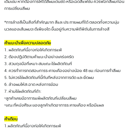
เดิมเข้ม หากต้องการให้ได้สีผมเด่นชัด หรือเฉดสีแฟชั่น ควรฟอกสีผมก่อน
การเปลี่ยนสีผม
*การล้างสีเป็นสิ่งที่สำคัญมาก สีและประกายผมที่ได้ ตลอดทั้งความนุ่ม
นวลของเส้นผมจะดีเพียงใด ขึ้นอยู่กับความพิถีพิถันในการล้างสี
คำแนะนำเพื่อความปลอดภัย
1. ผลิตภัณฑ์นี้อาจก่อให้เกิดการแพ้
2. ต้องปฏิบัติตามคำแนะนำอย่างเคร่งครัด
3. สวมถุงมือที่เหมาะสมขณะใช้ผลิตภัณฑ์
4. ควรทำการทดสอบการระคายเคืองอย่างน้อย 48 ชม.ก่อนการทำสีผม
5. ไม่ควรใช้ผลิตภัณฑ์นี้ทันทีหลังจากการดัด และยืดผม
6. ล้างผมให้สะอาด หลังการย้อม
7. ห้ามใช้ผลิตภัณฑ์ถ้า:
•ลูกค้าเคยมีอาการแพ้ผลิตภัณฑ์เปลี่ยนสีผม
•ขณะที่หนังศีรษะของลูกค้าเกิดอาการระคายเคือง หรือมีแผล
คำเตือน
1.ผลิตภัณฑ์นี้อาจก่อให้เกิดการแพ้